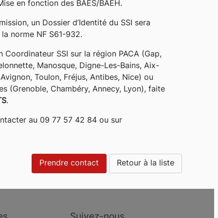
: Mise en fonction des BAES/BAEH.
mission, un Dossier d’Identité du SSI sera
 la norme NF S61-932.
n Coordinateur SSI sur la région PACA (Gap,
elonnette, Manosque, Digne-Les-Bains, Aix-
Avignon, Toulon, Fréjus, Antibes, Nice) ou
es (Grenoble, Chambéry, Annecy, Lyon), faite
TS
.
ontacter au 09 77 57 42 84 ou sur
Prendre contact
Retour à la liste
es
Suivez-nous