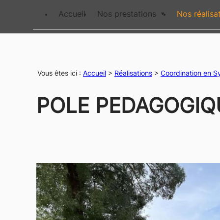
Panneau de gestion des cookies
Accueil
Nos prestations
Nos réalisa
Vous êtes ici :
Accueil
>
Réalisations
>
Coordination en S
POLE PEDAGOGIQU