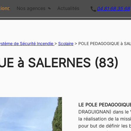
call
tions
Nos agences
Actualités
04 81 68 35 68
ystème de Sécurité Incendie
>
Scolaire
>
POLE PEDAGOGIQUE à SAL
E à SALERNES (83)
LE POLE PEDAGOGIQU
DRAGUIGNAN) dans le Va
la réalisation de la mis
pour but de définir les