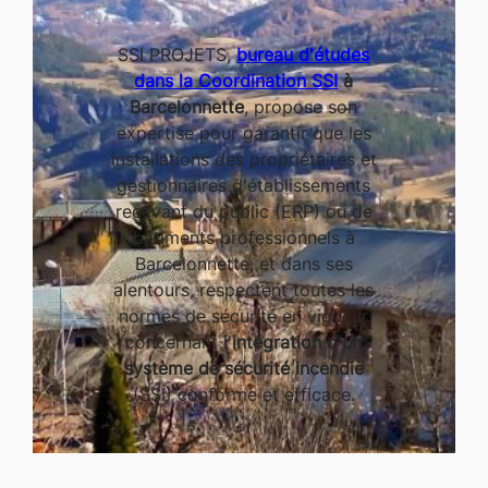
SSI PROJETS,
bureau d'études
dans la Coordination SSI
à
Barcelonnette
, propose son
expertise pour garantir que les
installations des propriétaires et
gestionnaires d'établissements
recevant du public (ERP) ou de
bâtiments professionnels à
Barcelonnette, et dans ses
alentours, respectent toutes les
normes de sécurité en vigueur
concernant l'
intégration d'un
système de sécurité incendie
(SSI) conforme et efficace.