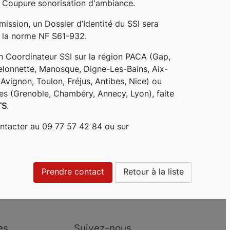
: Coupure sonorisation d'ambiance.
mission, un Dossier d’Identité du SSI sera
 la norme NF S61-932.
n Coordinateur SSI sur la région PACA (Gap,
elonnette, Manosque, Digne-Les-Bains, Aix-
Avignon, Toulon, Fréjus, Antibes, Nice) ou
es (Grenoble, Chambéry, Annecy, Lyon), faite
TS
.
ontacter au 09 77 57 42 84 ou sur
Prendre contact
Retour à la liste
es
Suivez-nous