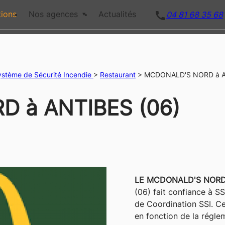
call
tions
Nos agences
Actualités
04 81 68 35 68
ystème de Sécurité Incendie
>
Restaurant
>
MCDONALD'S NORD à A
 à ANTIBES (06)
LE MCDONALD'S NOR
(06) fait confiance à S
de Coordination SSI. Ce
en fonction de la réglem