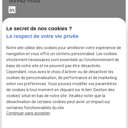
Suivez-nous
Le secret de nos cookies ?
Coordination sur les systèmes de sécurité incendie
Le respect de votre vie privée
Briançon
Coordination sur les systèmes de sécurité incendie
Notre site utilise des cookies pour améliorer votre expérience de
Manosque
navigation et vous offrir un contenu personnalisé. Les cookies
strictement nécessaires sont essentiels au fonctionnement de
Coordination sur les systèmes de sécurité incendie
base de notre site et ne peuvent pas être désactivés.
Barcelonnette
Cependant, vous avez le choix d'activer ou de désactiver les
Coordination sur les systèmes de sécurité incendie
cookies de personnalisation, de performance et de marketing
Nice
selon vos préférences. Vous pouvez modifier vos paramètres
Coordination sur les systèmes de sécurité incendie
de cookies à tout moment en cliquant sur le lien 'Gestion des
Fréjus
cookies' situé en bas de notre site. Veuillez noter que la
désactivation de certains cookies peut avoir un impact sur
certaines fonctionnalités du site.
Mentions légales
Politique de confidentialité
Continuer sans accepter
Plan du site
Gestion des cookies