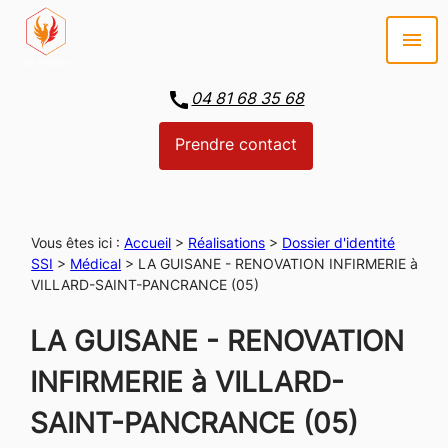
Panneau de gestion des cookies
menu
call
04 81 68 35 68
Prendre contact
Vous êtes ici :
Accueil
>
Réalisations
>
Dossier d'identité
SSI
>
Médical
>
LA GUISANE - RENOVATION INFIRMERIE à
VILLARD-SAINT-PANCRANCE (05)
LA GUISANE - RENOVATION
INFIRMERIE à VILLARD-
SAINT-PANCRANCE (05)