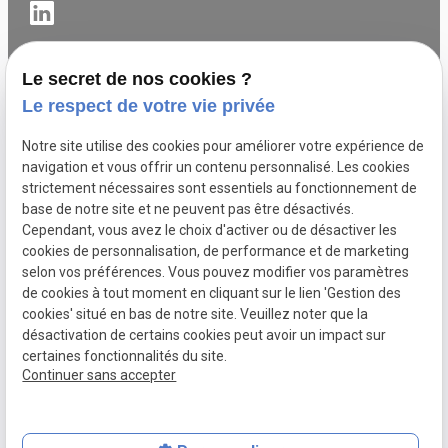
Le secret de nos cookies ?
Coordination sur les systèmes de sécurité incendie
Le respect de votre vie privée
Briançon
Coordination sur les systèmes de sécurité incendie
Notre site utilise des cookies pour améliorer votre expérience de
Manosque
navigation et vous offrir un contenu personnalisé. Les cookies
strictement nécessaires sont essentiels au fonctionnement de
Coordination sur les systèmes de sécurité incendie
base de notre site et ne peuvent pas être désactivés.
Barcelonnette
Cependant, vous avez le choix d'activer ou de désactiver les
Coordination sur les systèmes de sécurité incendie
cookies de personnalisation, de performance et de marketing
Nice
selon vos préférences. Vous pouvez modifier vos paramètres
Coordination sur les systèmes de sécurité incendie
de cookies à tout moment en cliquant sur le lien 'Gestion des
Fréjus
cookies' situé en bas de notre site. Veuillez noter que la
désactivation de certains cookies peut avoir un impact sur
certaines fonctionnalités du site.
Mentions légales
Politique de confidentialité
Continuer sans accepter
Plan du site
Gestion des cookies