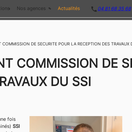
call
tions
Nos agences
Actualités
04 81 68 35 68
COMMISSION DE SECURITE POUR LA RECEPTION DES TRAVAUX D
 COMMISSION DE SE
RAVAUX DU SSI
une fois
minés)
SSI