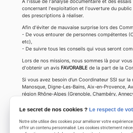
A l'issue de l'analyse documentaire et des essais
concernant l'exploitation et l'ouverture du publi
des prescriptions à réaliser.
Afin d'éviter de mauvaise surprise lors des Comm
- De vous entourer de personnes compétentes (Co
etc),
- De suivre tous les conseils qui vous seront co
Lors de nos missions, nous sommes là pour vou
d'obtenir un avis
FAVORABLE
de la part de la Co
Si vous avez besoin d’un Coordinateur SSI sur la
Manosque, Digne-Les-Bains, Aix-en-Provence, Avig
région Rhône-Alpes (Grenoble, Chambéry, Annecy,
N’hésitez pas à nous contacter au 09 77 57 42 84
Le secret de nos cookies ?
Le respect de vot
Notre site utilise des cookies pour améliorer votre expérienc
Autoriser
X (formerly Twitter) est désactivé.
Facebook est désac
offrir un contenu personnalisé. Les cookies strictement néce