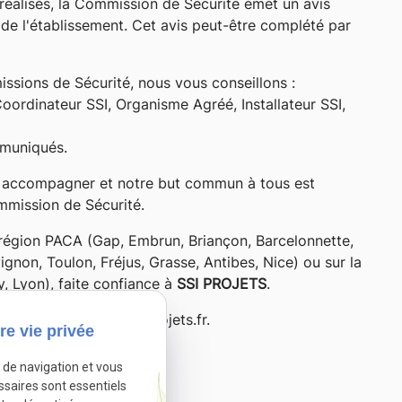
 réalisés, la Commission de Sécurité émet un avis
c de l'établissement. Cet avis peut-être complété par
issions de Sécurité, nous vous conseillons :
ordinateur SSI, Organisme Agréé, Installateur SSI,
mmuniqués.
s accompagner et notre but commun à tous est
mmission de Sécurité.
 région PACA (Gap, Embrun, Briançon, Barcelonnette,
non, Toulon, Fréjus, Grasse, Antibes, Nice) ou sur la
 Lyon), faite confiance à
SSI PROJETS
.
 ou sur contact@ssi-projets.fr.
re vie privée
e de navigation et vous
Autoriser
tivé.
ssaires sont essentiels